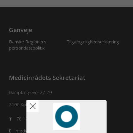
Genveje
Danske Regioners
Tilgængelighedserklæring
persondatapolitik
Medicinrådets Sekretariat
Dampfærgevej 27-29
2100
København Ø
T
70 10 36 00
E
medicinraadet@medicinraadet.dk