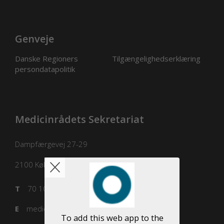
Genveje
Danske Regioners
Tilgængelighedserklæring
persondatapolitik
Medicinrådets Sekretariat
Dampfærgevej 27-29
2100
København Ø
T
70 10 36 00
E
medicinraadet@medicinraadet.dk
To add this web app to the