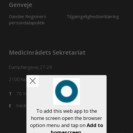
Genveje
Danske Regioners
Tilgængelighedserklæring
persondatapolitik
Medicinrådets Sekretariat
Dampfærgevej 27-29
2100
København Ø
T
70 10 36 00
E
medicinraadet@medicinraadet.dk
To add this web app to the
home screen open the browser
option menu and tap on
Add to
homescreen
.