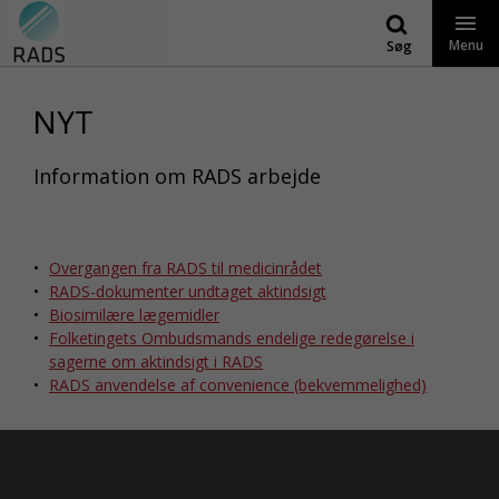
Gå
til
Menu
Søg
indhold
NYT
Information om RADS arbejde
Overgangen fra RADS til medicinrådet
RADS-dokumenter undtaget aktindsigt
Biosimilære lægemidler
Folketingets Ombudsmands endelige redegørelse i
sagerne om aktindsigt i RADS
RADS anvendelse af convenience (bekvemmelighed)