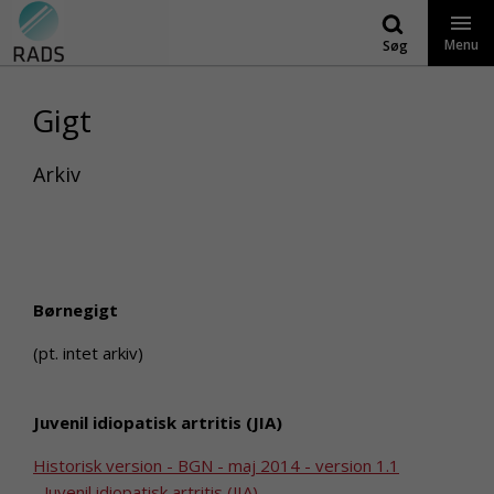
Gå
til
Menu
Søg
indhold
Gigt
Arkiv
Børnegigt
(pt. intet arkiv)
Juvenil idiopatisk artritis (JIA)
Historisk version - BGN - maj 2014 - version 1.1
-
Juvenil idiopatisk artritis (JIA)