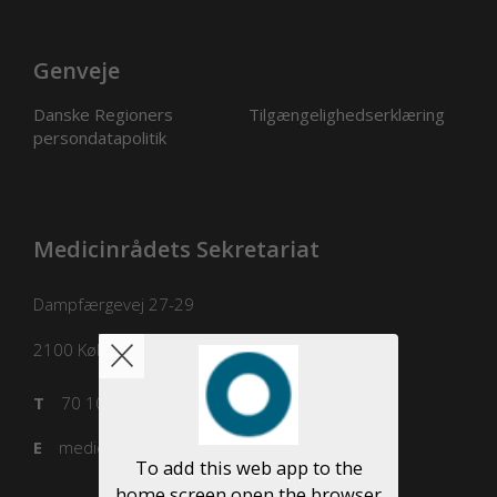
Genveje
Danske Regioners
Tilgængelighedserklæring
persondatapolitik
Medicinrådets Sekretariat
Dampfærgevej 27-29
2100
København Ø
T
70 10 36 00
E
medicinraadet@medicinraadet.dk
To add this web app to the
home screen open the browser